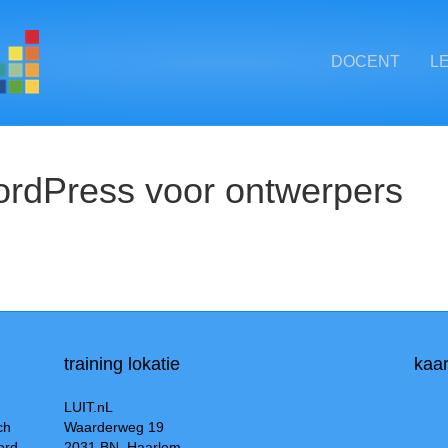
DOCENT
L
ordPress voor ontwerpers
training lokatie
kaar
LUIT.nL
ch
Waarderweg 19
erd
2031 BN Haarlem,