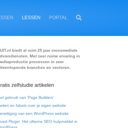
ESSEN
LESSEN
PORTAL
UIT.nl biedt al ruim 25 jaar crossmediale
dviesdiensten. Met zeer ruime ervaring in
ediaproductie processen in zeer
iteenlopende branches en sectoren.
ratis zelfstudie artikelen
et gebruik van ‘Page Builders’
eiten en fabels over je eigen website
eveiliging van een WordPress website
oast Plugin: Het ultieme SEO-hulpmiddel in
ordPress