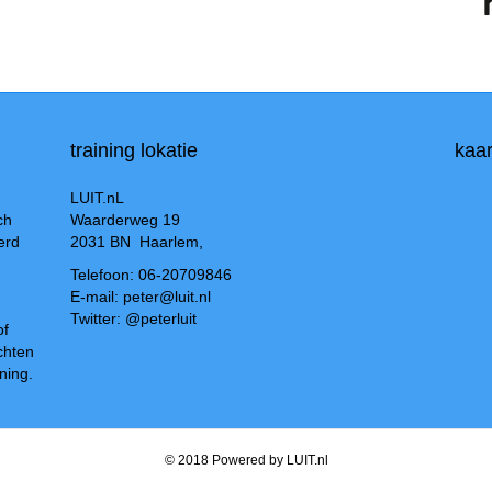
training lokatie
kaar
LUIT.nL
ch
Waarderweg 19
erd
2031 BN Haarlem,
Telefoon: 06-20709846
E-mail: peter@luit.nl
Twitter: @peterluit
of
chten
ning.
© 2018 Powered by LUIT.nl