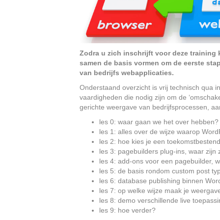
Zodra u zich inschrijft voor deze training 
samen de basis vormen om de eerste stap
van bedrijfs webapplicaties.
Onderstaand overzicht is vrij technisch qua i
vaardigheden die nodig zijn om de ‘omschake
gerichte weergave van bedrijfsprocessen, aa
les 0: waar gaan we het over hebben?
les 1: alles over de wijze waarop Wor
les 2: hoe kies je een toekomstbesten
les 3: pagebuilders plug-ins, waar zij
les 4: add-ons voor een pagebuilder, w
les 5: de basis rondom custom post ty
les 6: database publishing binnen Wor
les 7: op welke wijze maak je weergav
les 8: demo verschillende live toepass
les 9: hoe verder?