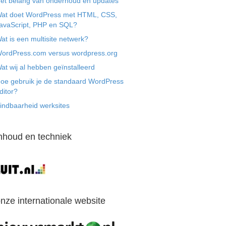
et belang van onderhoud en updates
at doet WordPress met HTML, CSS,
avaScript, PHP en SQL?
at is een multisite netwerk?
ordPress.com versus wordpress.org
at wij al hebben geïnstalleerd
oe gebruik je de standaard WordPress
ditor?
indbaarheid werksites
nhoud en techniek
nze internationale website