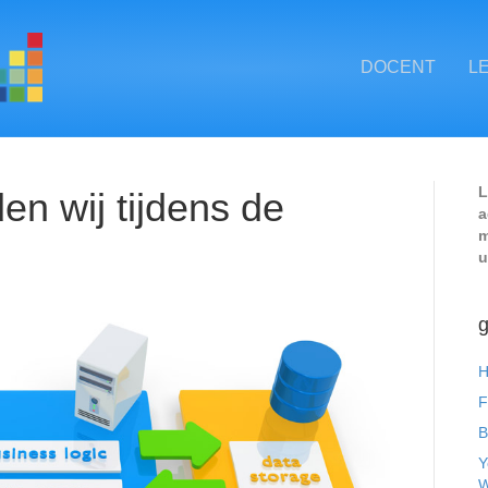
DOCENT
L
L
en wij tijdens de
a
m
u
g
H
F
B
Y
W