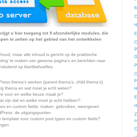
M
C
H
krijgt u hier toegang tot 9 afzonderlijke modules, die
E
pen te zetten op het gebied van het ontwikkelen
C
g
nhoud, maar alle inhoud is gericht op de praktische
D
ling’ te maken van gewone pagina’s en berichten naar
P
nsluitend op klantbehoeftes.
O
p
dPress thema’s werken (parent thema’s, child thema’s)
dig thema en wat moet je echt weten?
H
n ze voor en welke keuze maak je?
E
at zijn dat en welke moet je echt hebben?
H
pes en custom fields: maken, gebruiken, weergeven
dPress: de uitgangspunten
Z
e template voor custom post types en custom fields?
o
ingen
O