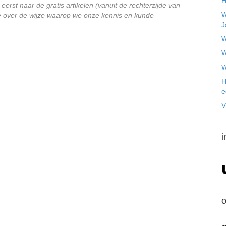
H
eerst naar de gratis artikelen (vanuit de rechterzijde van
W
ee over de wijze waarop we onze kennis en kunde
J
W
W
W
H
e
V
i
o