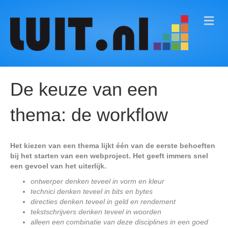
M
E
N
U
De keuze van een
thema: de workflow
Het kiezen van een thema lijkt één van de eerste behoeften
bij het starten van een webproject. Het geeft immers snel
een gevoel van het uiterlijk.
ontwerper denken teveel in vorm en kleur
technici denken teveel in bits en bytes
directies denken teveel in geld en rendement
tekstschrijvers denken teveel in woorden
alleen een combinatie van deze disciplines in een goed