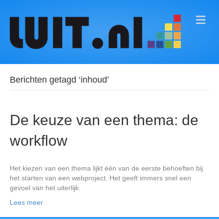
M
E
N
U
Berichten getagd ‘inhoud’
De keuze van een thema: de
workflow
Het kiezen van een thema lijkt één van de eerste behoeften bij
het starten van een webproject. Het geeft immers snel een
gevoel van het uiterlijk.
Lees meer