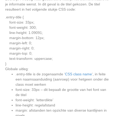
je informatie wenst. In dit geval is de titel gekozen. De titel
resulteert in het volgende stukje CSS code:
.entry-title
{
font-size
:
33px
;
font-weight
:
300
;
line-height
:
1.09091
;
margin-bottom
:
12px
;
margin-left
:
0
;
margin-right
:
0
;
margin-top
:
0
;
text-transform
:
uppercase
;
}
Globale uitleg:
.entry-title is de zogenaamde ‘
CSS class name
‘, in feite
een naamsaanduiding (aanroep) voor hetgeen onder die
class moet werken
font-size: 33px – dit bepaalt de grootte van het font van
de titel
font-weight: ‘letterdikte’
line-height: regelafstand
margin: afstanden ten opzichte van diverse kantlijnen in
pixels