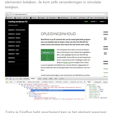
elementen bekijken. Je kunt zelfs veranderingen in simulatie
bekijken.
Zodra je FireBug hebt geactiveerd kies je het element waarover