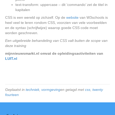
text-transform: uppercase – dit ‘commando’ zet de titel in
kapitalen
CSS is een wereld op zichzelf. Op de
website
van W3schools is
heel veel te leren rondom CSS, voorzien van vele voorbeelden
en de syntax (schrijfwijze) waarop goede CSS code moet
worden geschreven.
Een uitgebreide behandeling van CSS valt buiten de scope van
deze training
mijnnieuwsmarkt.nl omvat de opleidingsactiviteiten van
LUIT.nl
Geplaatst in
techniek
,
vormgeving
en getagd met
css
,
twenty
fourteen