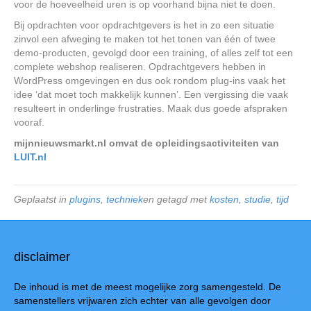
voor de hoeveelheid uren is op voorhand bijna niet te doen.
Bij opdrachten voor opdrachtgevers is het in zo een situatie
zinvol een afweging te maken tot het tonen van één of twee
demo-producten, gevolgd door een training, of alles zelf tot een
complete webshop realiseren. Opdrachtgevers hebben in
WordPress omgevingen en dus ook rondom plug-ins vaak het
idee ‘dat moet toch makkelijk kunnen’. Een vergissing die vaak
resulteert in onderlinge frustraties. Maak dus goede afspraken
vooraf.
mijnnieuwsmarkt.nl omvat de opleidingsactiviteiten van
LUIT.nl
Geplaatst in
plugins
,
techniek
en getagd met
kosten
,
studie
,
tijd
disclaimer
De inhoud is met de meest mogelijke zorg samengesteld. De
samenstellers vrijwaren zich echter van alle gevolgen door