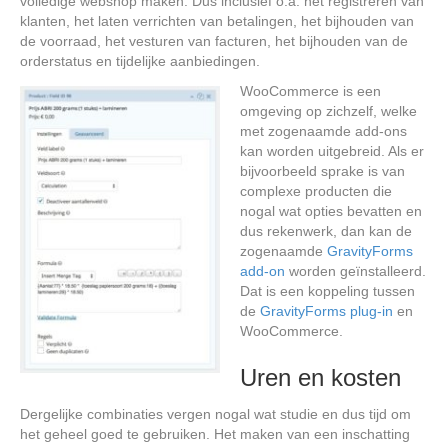
volledige webshop maken. Dus inclusief o.a. het registreren van
klanten, het laten verrichten van betalingen, het bijhouden van
de voorraad, het vesturen van facturen, het bijhouden van de
orderstatus en tijdelijke aanbiedingen.
WooCommerce is een
omgeving op zichzelf, welke
met zogenaamde add-ons
kan worden uitgebreid. Als er
bijvoorbeeld sprake is van
complexe producten die
nogal wat opties bevatten en
dus rekenwerk, dan kan de
zogenaamde
GravityForms
add-on
worden geïnstalleerd.
Dat is een koppeling tussen
de
GravityForms plug-in
en
WooCommerce.
Uren en kosten
Dergelijke combinaties vergen nogal wat studie en dus tijd om
het geheel goed te gebruiken. Het maken van een inschatting