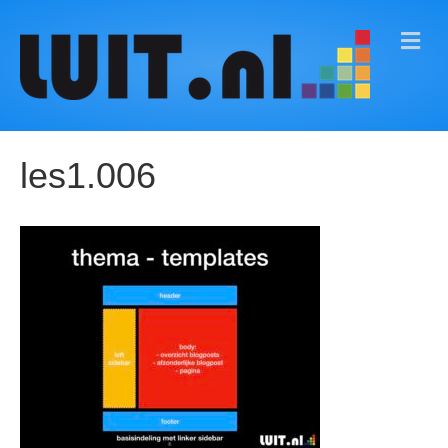
M
E
N
U
les1.006