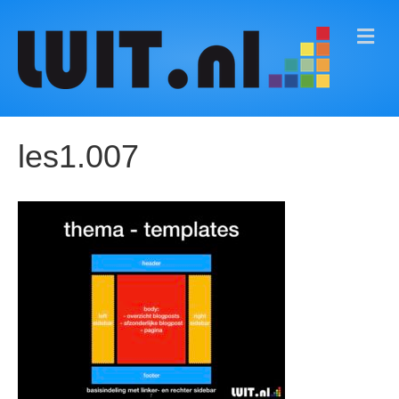
M
E
N
U
les1.007