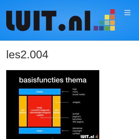
M
E
N
U
les2.004