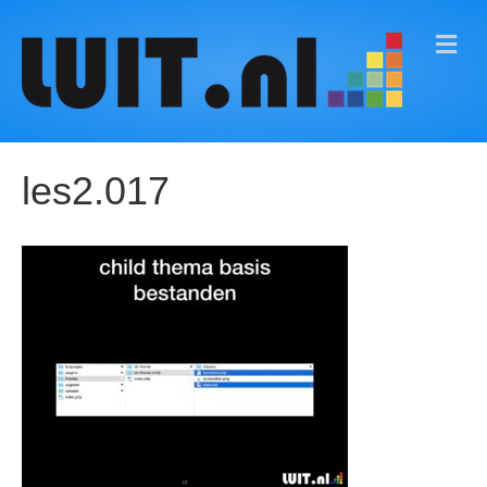
M
E
N
U
les2.017