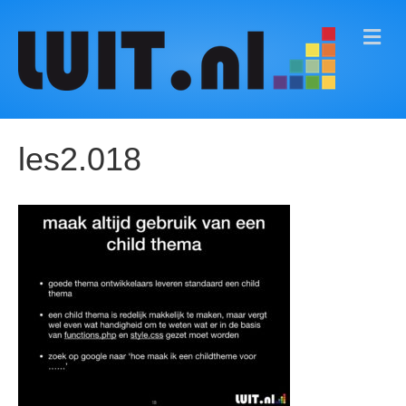
M
E
N
U
les2.018