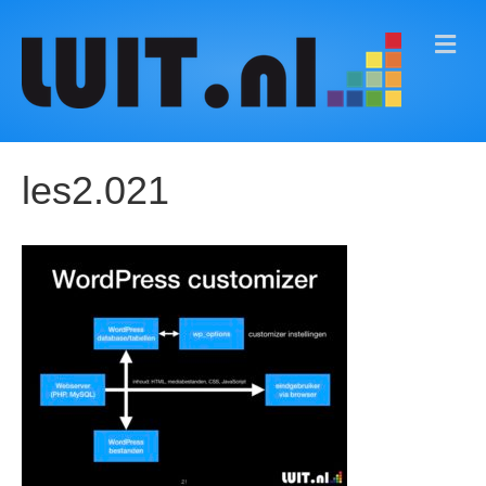
M
E
N
U
les2.021