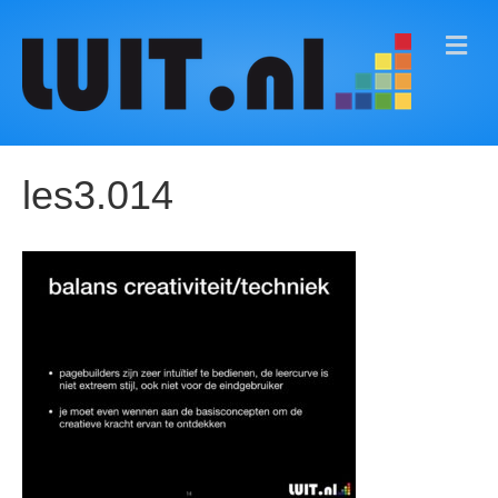
M
E
N
U
les3.014