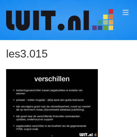
M
E
N
U
les3.015