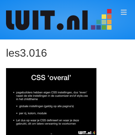
M
E
N
U
les3.016