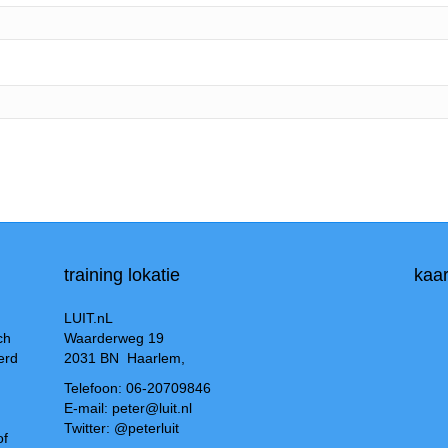
training lokatie
kaar
LUIT.nL
ch
Waarderweg 19
erd
2031 BN Haarlem,
Telefoon: 06-20709846
E-mail: peter@luit.nl
Twitter: @peterluit
of