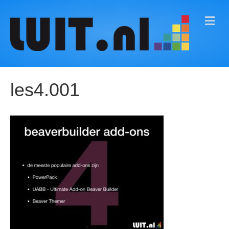
M
E
N
U
les4.001