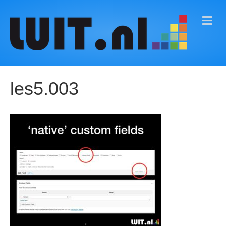
M
E
N
U
les5.003