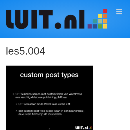
M
E
N
U
les5.004