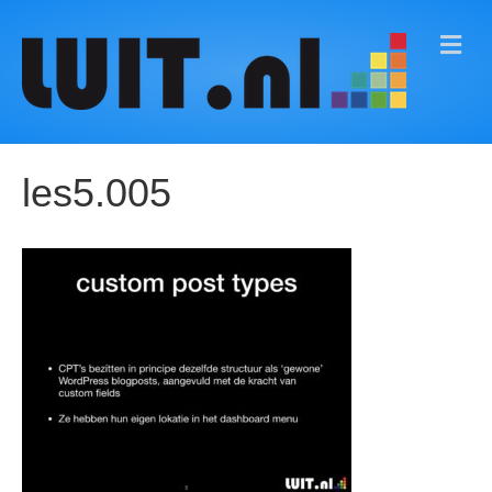
M
E
N
U
les5.005