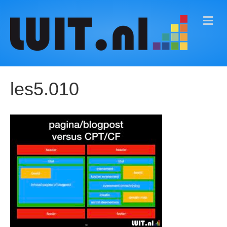
M
E
N
U
les5.010