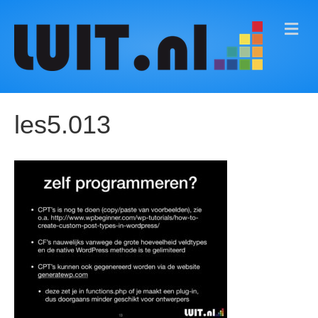
M
E
N
U
les5.013