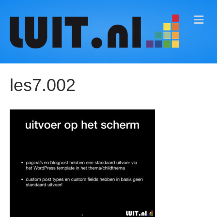
M
E
N
U
les7.002