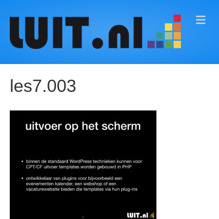
M
E
N
U
les7.003