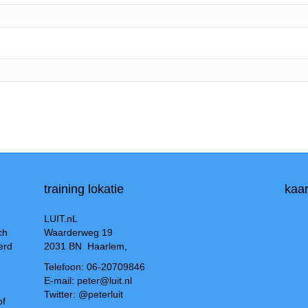
training lokatie
kaar
LUIT.nL
ch
Waarderweg 19
erd
2031 BN Haarlem,
Telefoon: 06-20709846
E-mail: peter@luit.nl
Twitter: @peterluit
of