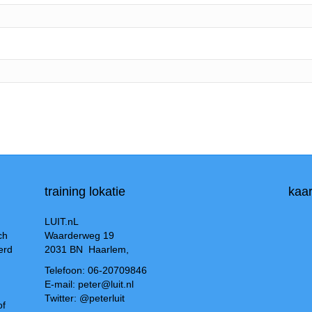
training lokatie
kaar
LUIT.nL
ch
Waarderweg 19
erd
2031 BN Haarlem,
Telefoon: 06-20709846
E-mail: peter@luit.nl
Twitter: @peterluit
of