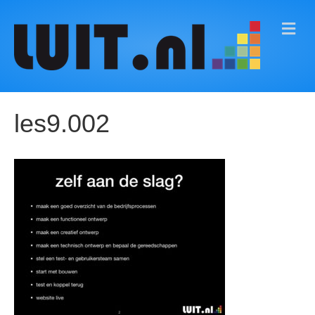
M
E
N
U
les9.002