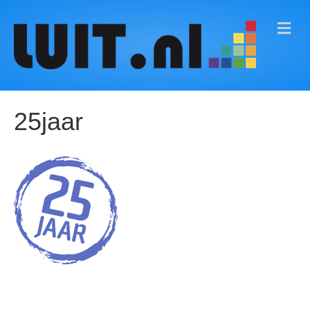
M
E
N
U
25jaar