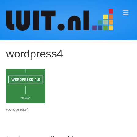
M
E
N
U
wordpress4
wordpress4