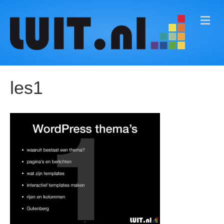
M
E
N
U
les1