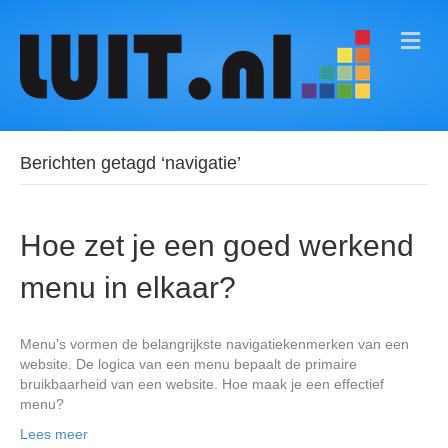
M
E
N
U
Berichten getagd ‘navigatie’
Hoe zet je een goed werkend
menu in elkaar?
Menu’s vormen de belangrijkste navigatiekenmerken van een
website. De logica van een menu bepaalt de primaire
bruikbaarheid van een website. Hoe maak je een effectief
menu?
Lees meer