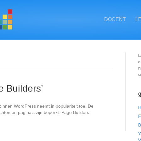
DOCENT
L
L
a
m
u
e Builders’
g
innen WordPress neemt in populariteit toe. De
H
hten en pagina’s zijn beperkt. Page Builders
F
B
Y
W