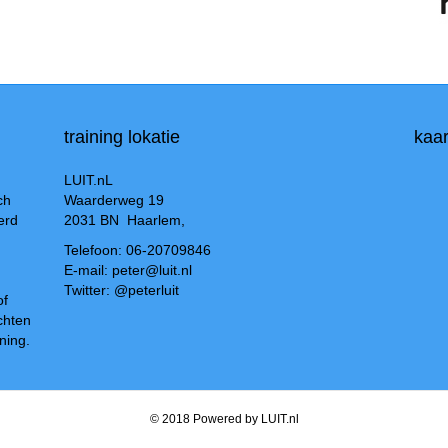
training lokatie
kaar
LUIT.nL
ch
Waarderweg 19
erd
2031 BN Haarlem,
Telefoon: 06-20709846
E-mail: peter@luit.nl
Twitter: @peterluit
of
chten
ning.
© 2018 Powered by LUIT.nl