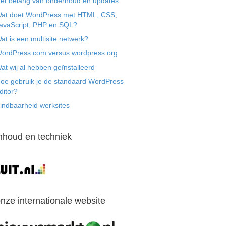
et belang van onderhoud en updates
at doet WordPress met HTML, CSS,
avaScript, PHP en SQL?
at is een multisite netwerk?
ordPress.com versus wordpress.org
at wij al hebben geïnstalleerd
oe gebruik je de standaard WordPress
ditor?
indbaarheid werksites
nhoud en techniek
nze internationale website