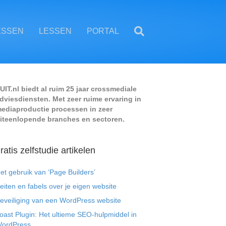
ESSEN
LESSEN
PORTAL
UIT.nl biedt al ruim 25 jaar crossmediale
dviesdiensten. Met zeer ruime ervaring in
ediaproductie processen in zeer
iteenlopende branches en sectoren.
ratis zelfstudie artikelen
et gebruik van ‘Page Builders’
eiten en fabels over je eigen website
eveiliging van een WordPress website
oast Plugin: Het ultieme SEO-hulpmiddel in
ordPress