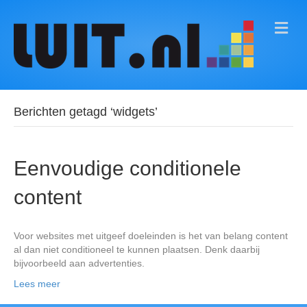
M
E
N
U
Berichten getagd ‘widgets’
Eenvoudige conditionele
content
Voor websites met uitgeef doeleinden is het van belang content
al dan niet conditioneel te kunnen plaatsen. Denk daarbij
bijvoorbeeld aan advertenties.
Lees meer