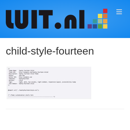
M
E
N
U
child-style-fourteen