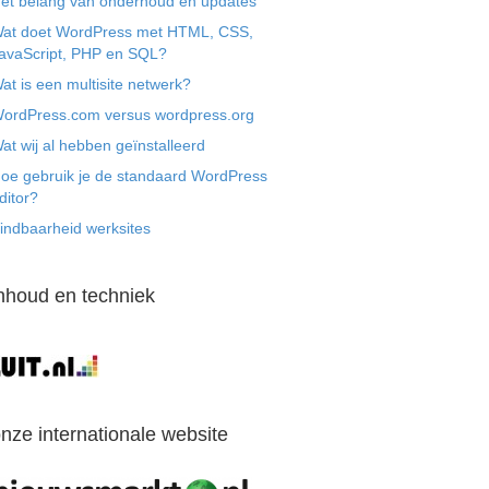
et belang van onderhoud en updates
at doet WordPress met HTML, CSS,
avaScript, PHP en SQL?
at is een multisite netwerk?
ordPress.com versus wordpress.org
at wij al hebben geïnstalleerd
oe gebruik je de standaard WordPress
ditor?
indbaarheid werksites
nhoud en techniek
nze internationale website