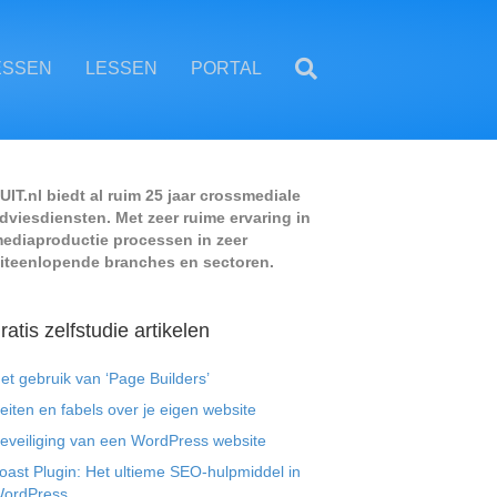
ESSEN
LESSEN
PORTAL
UIT.nl biedt al ruim 25 jaar crossmediale
dviesdiensten. Met zeer ruime ervaring in
ediaproductie processen in zeer
iteenlopende branches en sectoren.
ratis zelfstudie artikelen
et gebruik van ‘Page Builders’
eiten en fabels over je eigen website
eveiliging van een WordPress website
oast Plugin: Het ultieme SEO-hulpmiddel in
ordPress