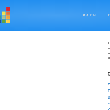
DOCENT
L
L
a
m
u
g
H
F
B
Y
W