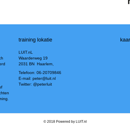
training lokatie
kaar
LUIT.nL
ch
Waarderweg 19
erd
2031 BN Haarlem,
Telefoon: 06-20709846
E-mail: peter@luit.nl
Twitter: @peterluit
of
chten
ning.
© 2018 Powered by LUIT.nl