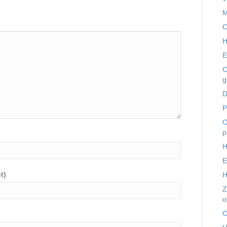
M
C
H
E
C
g
D
P
O
p
H
E
t)
H
Z
o
O