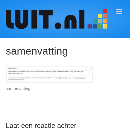
M
E
N
U
samenvatting
samenvatting
Laat een reactie achter