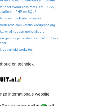
et belang van onderhoud en updates
at doet WordPress met HTML, CSS,
avaScript, PHP en SQL?
at is een multisite netwerk?
ordPress.com versus wordpress.org
at wij al hebben geïnstalleerd
oe gebruik je de standaard WordPress
ditor?
indbaarheid werksites
nhoud en techniek
nze internationale website