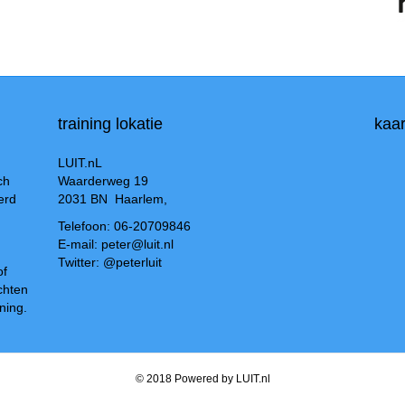
training lokatie
kaar
LUIT.nL
ch
Waarderweg 19
erd
2031 BN Haarlem,
Telefoon: 06-20709846
E-mail: peter@luit.nl
Twitter: @peterluit
of
chten
ning.
© 2018 Powered by LUIT.nl