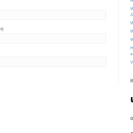
H
W
J
W
t)
W
W
H
e
V
i
o