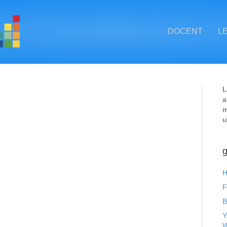
DOCENT
L
L
a
m
u
g
H
F
B
Y
W