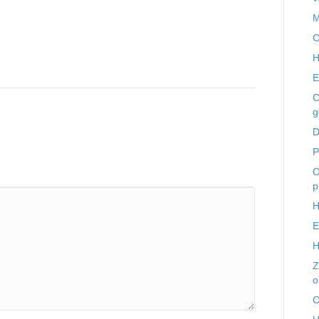
M
C
H
E
C
g
D
P
O
p
H
E
H
Z
o
O