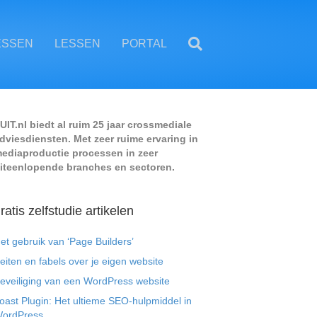
ESSEN
LESSEN
PORTAL
UIT.nl biedt al ruim 25 jaar crossmediale
dviesdiensten. Met zeer ruime ervaring in
ediaproductie processen in zeer
iteenlopende branches en sectoren.
ratis zelfstudie artikelen
et gebruik van ‘Page Builders’
eiten en fabels over je eigen website
eveiliging van een WordPress website
oast Plugin: Het ultieme SEO-hulpmiddel in
ordPress