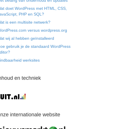
et belang van onderhoud en updates
at doet WordPress met HTML, CSS,
avaScript, PHP en SQL?
at is een multisite netwerk?
ordPress.com versus wordpress.org
at wij al hebben geïnstalleerd
oe gebruik je de standaard WordPress
ditor?
indbaarheid werksites
nhoud en techniek
nze internationale website