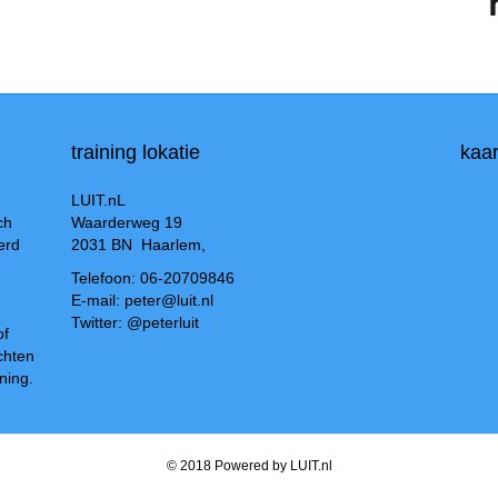
training lokatie
kaar
LUIT.nL
ch
Waarderweg 19
erd
2031 BN Haarlem,
Telefoon: 06-20709846
E-mail: peter@luit.nl
Twitter: @peterluit
of
chten
ning.
© 2018 Powered by LUIT.nl