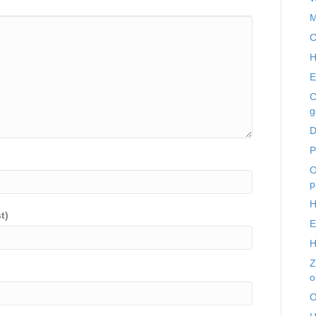
M
C
H
E
C
g
D
P
O
p
H
t)
E
H
Z
o
O