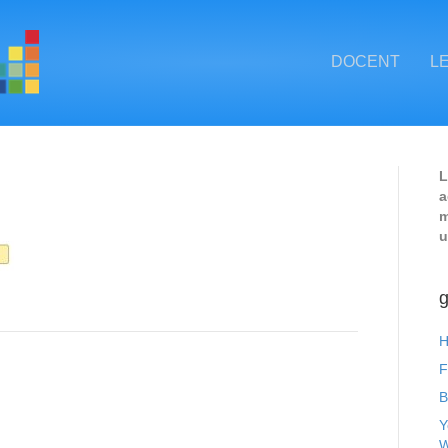
DOCENT
L
L
a
m
u
g
H
F
B
Y
W