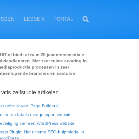
ESSEN
LESSEN
PORTAL
UIT.nl biedt al ruim 25 jaar crossmediale
dviesdiensten. Met zeer ruime ervaring in
ediaproductie processen in zeer
iteenlopende branches en sectoren.
ratis zelfstudie artikelen
et gebruik van ‘Page Builders’
eiten en fabels over je eigen website
eveiliging van een WordPress website
oast Plugin: Het ultieme SEO-hulpmiddel in
ordPress